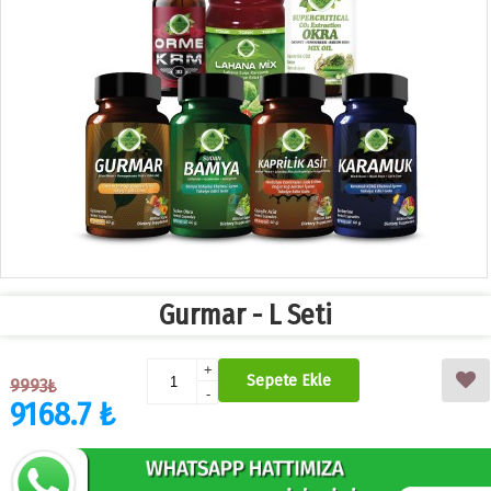
Gurmar - L Seti
+
Sepete Ekle
9993₺
-
9168.7 ₺