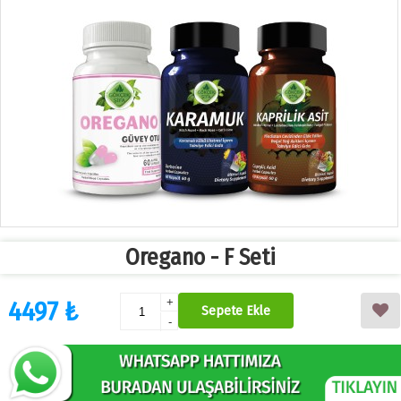
Oregano - F Seti
4497 ₺
+
Sepete Ekle
-