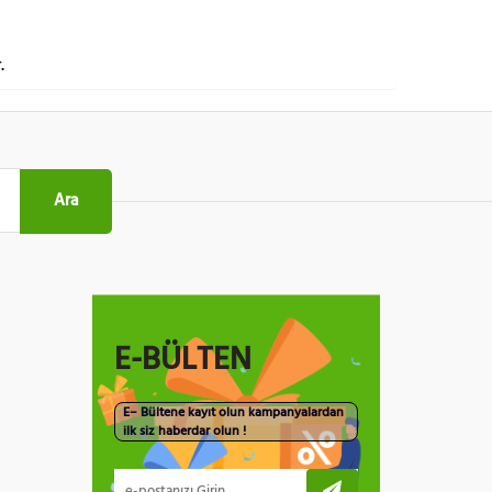
.
Ara
E-BÜLTEN
E– Bültene kayıt olun kampanyalardan
ilk siz haberdar olun !