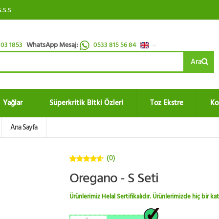
S.S.S
03 1853
WhatsApp Mesaj:
0533 815 56 84
Ara
Yağlar
Süperkritik Bitki Özleri
Toz Ekstre
Ko
Ana Sayfa
(0)
4.5
5
Oregano - S Seti
üzerinden
Ürünlerimiz Helal Sertifikalıdır. Ürünlerimizde hiç bir