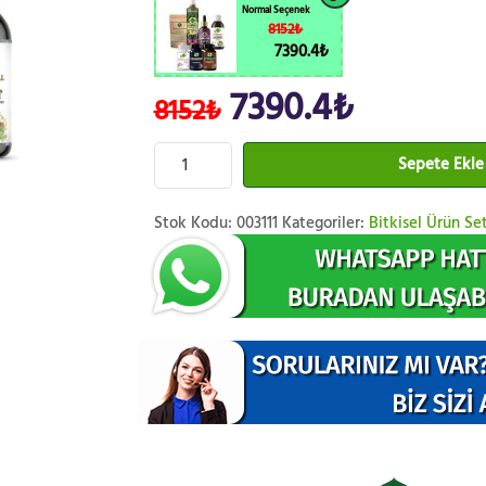
Normal Seçenek
8152₺
7390.4₺
7390.4₺
8152₺
Sepete Ekle
Stok Kodu:
003111
Kategoriler:
Bitkisel Ürün Set