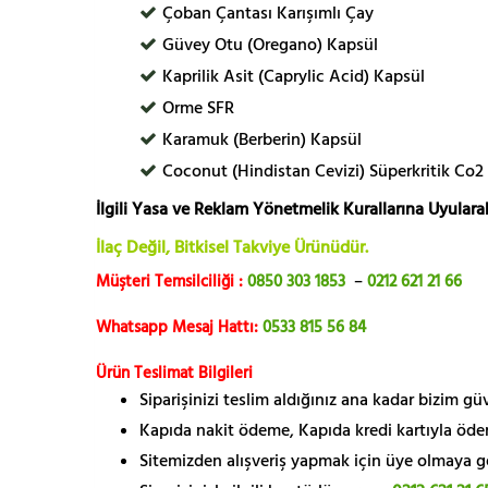
Çoban Çantası Karışımlı Çay
Güvey Otu (Oregano) Kapsül
Kaprilik Asit (Caprylic Acid) Kapsül
Orme SFR
Karamuk (Berberin) Kapsül
Coconut (Hindistan Cevizi) Süperkritik Co2
İlgili Yasa ve Reklam Yönetmelik Kurallarına Uyularak
İlaç Değil, Bitkisel Takviye Ürünüdür.
Müşteri Temsilciliği :
0850 303 1853
–
0212 621 21 66
Whatsapp Mesaj Hattı:
0533 815 56 84
Ürün Teslimat Bilgileri
Siparişinizi teslim aldığınız ana kadar bizim g
Kapıda nakit ödeme, Kapıda kredi kartıyla öde
Sitemizden alışveriş yapmak için üye olmaya gere