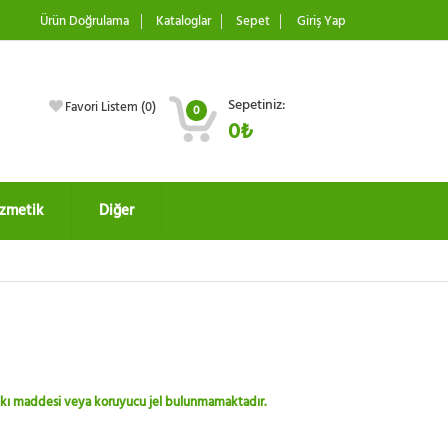
Ürün Doğrulama
Kataloglar
Sepet
Giriş Yap
Sepetiniz:
Favori Listem (
0
)
0
0₺
zmetik
Diğer
 katkı maddesi veya koruyucu jel bulunmamaktadır.