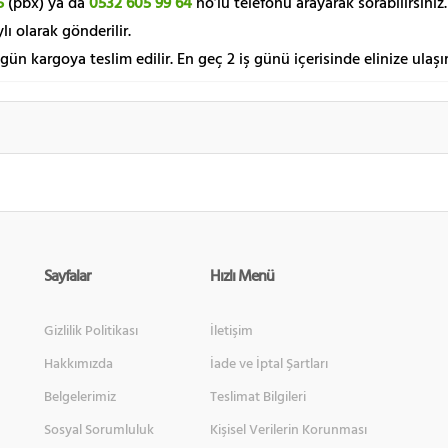
5
(pbx) ya da
0532 605 99 64
no’lu telefonu arayarak sorabilirsiniz.
lı olarak gönderilir.
 gün kargoya teslim edilir. En geç 2 iş günü içerisinde elinize ulaşır
Sayfalar
Hızlı Menü
Gizlilik Politikası
İletişim
Hakkımızda
İade ve İptal Şartları
Belgelerimiz
Teslimat Bilgileri
Sosyal Sorumluluk
Kişisel Verilerin Korunması