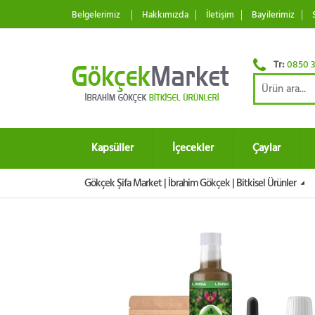
Belgelerimiz
Hakkımızda
İletişim
Bayilerimiz
Tr:
0850 3
Kapsüller
İçecekler
Çaylar
Gökçek Şifa Market | İbrahim Gökçek | Bitkisel Ürünler