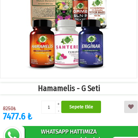
Hamamelis - G Seti
+
Sepete Ekle
8250₺
-
7477.6 ₺