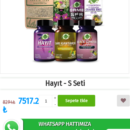
Hayıt - S Seti
7517.2
+
Sepete Ekle
8294₺
-
₺