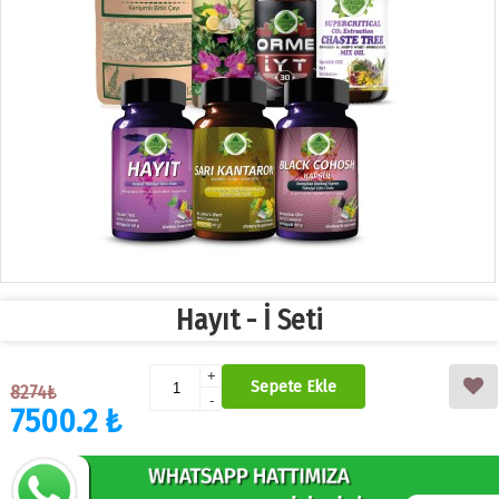
Hayıt - İ Seti
+
Sepete Ekle
8274₺
-
7500.2 ₺