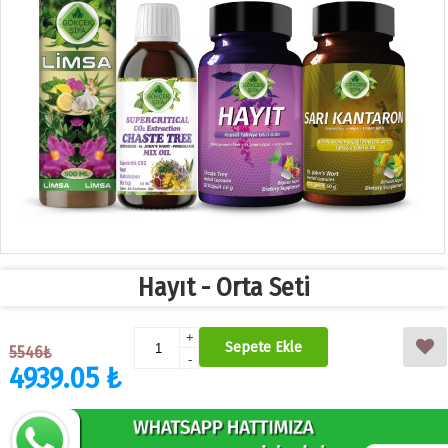
Hayıt - Orta Seti
+
Sepete Ekle
5546₺
-
4939.05 ₺