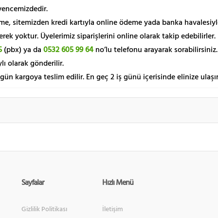
üvencemizdedir.
me, sitemizden kredi kartıyla online ödeme yada banka havalesiyl
k yoktur. Üyelerimiz siparişlerini online olarak takip edebilirler.
5
(pbx) ya da
0532 605 99 64
no’lu telefonu arayarak sorabilirsiniz.
lı olarak gönderilir.
 gün kargoya teslim edilir. En geç 2 iş günü içerisinde elinize ulaşır
Sayfalar
Hızlı Menü
Gizlilik Politikası
İletişim