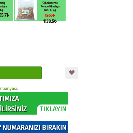
emiş
Öğütülmemiş
malaya
Pembe Himalaya
Kg.
Tuzu 10 kg.
05.7₺
1265₺
1138.5₺
mpanyası
,