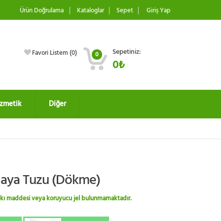
Ürün Doğrulama
Kataloglar
Sepet
Giriş Yap
Sepetiniz:
Favori Listem (
0
)
0
0₺
zmetik
Diğer
aya Tuzu (Dökme)
 katkı maddesi veya koruyucu jel bulunmamaktadır.