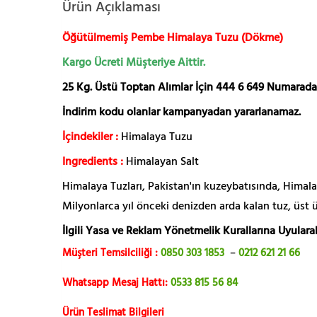
Ürün Açıklaması
Öğütülmemiş Pembe Himalaya Tuzu (Dökme)
Kargo Ücreti Müşteriye Aittir.
25 Kg. Üstü Toptan Alımlar İçin 444 6 649 Numaradan 
İndirim kodu olanlar kampanyadan yararlanamaz.
İçindekiler :
Himalaya Tuzu
Ingredients :
Himalayan Salt
Himalaya Tuzları, Pakistan'ın kuzeybatısında, Himalay
Milyonlarca yıl önceki denizden arda kalan tuz, üst 
İlgili Yasa ve Reklam Yönetmelik Kurallarına Uyularak
Müşteri Temsilciliği :
0850 303 1853
–
0212 621 21 66
Whatsapp Mesaj Hattı:
0533 815 56 84
Ürün Teslimat Bilgileri