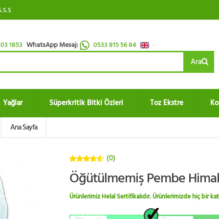
S.S.S
03 1853
WhatsApp Mesaj:
0533 815 56 84
Ara
Yağlar
Süperkritik Bitki Özleri
Toz Ekstre
Ko
Ana Sayfa
(0)
4.5
5
Öğütülmemiş Pembe Himal
üzerinden
Ürünlerimiz Helal Sertifikalıdır. Ürünlerimizde hiç bir