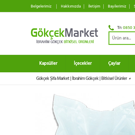
Belgelerimiz
Hakkımızda
İletişim
Bayilerimiz
Tr:
0850 3
Kapsüller
İçecekler
Çaylar
Gökçek Şifa Market | İbrahim Gökçek | Bitkisel Ürünler