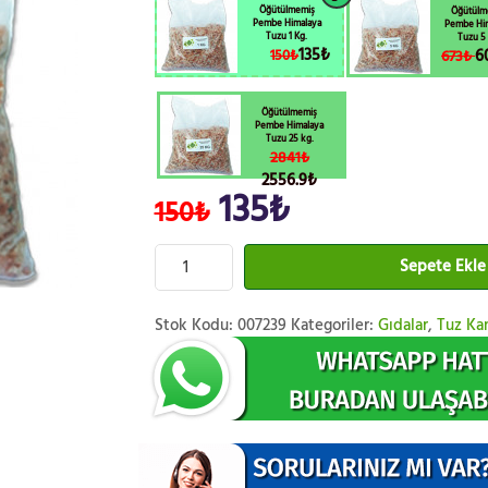
Öğütülmemiş
Öğütülm
Pembe Himalaya
Pembe Hi
Tuzu 1 Kg.
Tuzu 5 
135₺
6
673₺
150₺
Öğütülmemiş
Pembe Himalaya
Tuzu 25 kg.
2841₺
2556.9₺
135₺
150₺
Sepete Ekle
Stok Kodu:
007239
Kategoriler:
Gıdalar
,
Tuz Ka