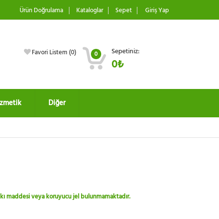
Ürün Doğrulama
Kataloglar
Sepet
Giriş Yap
Sepetiniz:
Favori Listem (
0
)
0
0₺
zmetik
Diğer
 katkı maddesi veya koruyucu jel bulunmamaktadır.