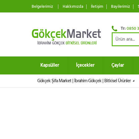
Belgelerimiz
Hakkımızda
İletişim
Bayilerimiz
Tr:
0850 3
Kapsüller
İçecekler
Çaylar
Gökçek Şifa Market | İbrahim Gökçek | Bitkisel Ürünler