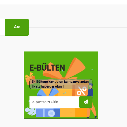
Ara
E-BÜLTEN
E– Bültene kayıt olun kampanyalardan
ilk siz haberdar olun !