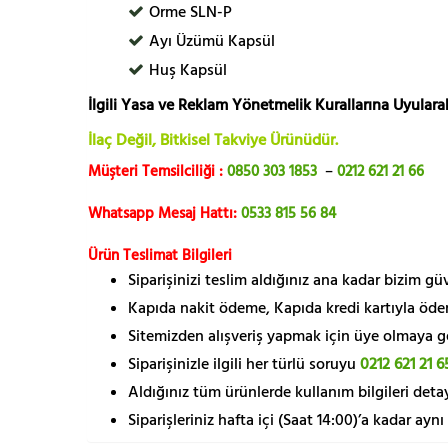
Orme SLN-P
Ayı Üzümü Kapsül
Huş Kapsül
İlgili Yasa ve Reklam Yönetmelik Kurallarına Uyularak
İlaç Değil, Bitkisel Takviye Ürünüdür.
Müşteri Temsilciliği :
0850 303 1853
–
0212 621 21 66
Whatsapp Mesaj Hattı:
0533 815 56 84
Ürün Teslimat Bilgileri
Siparişinizi teslim aldığınız ana kadar bizim g
Kapıda nakit ödeme, Kapıda kredi kartıyla öde
Sitemizden alışveriş yapmak için üye olmaya gere
Siparişinizle ilgili her türlü soruyu
0212 621 21 6
Aldığınız tüm ürünlerde kullanım bilgileri detay
Siparişleriniz hafta içi (Saat 14:00)’a kadar aynı