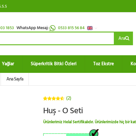
S.S.S
03 1853
WhatsApp Mesaj:
0533 815 56 84
Ara
Yağlar
Süperkritik Bitki Özleri
Toz Ekstre
Ko
Ana Sayfa
(2)
4.5
5
Huş - O Seti
üzerinden
Ürünlerimiz Helal Sertifikalıdır. Ürünlerimizde hiç bir