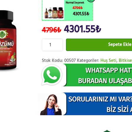
Normal Seçenek
4796₺
4301.55₺
4301.55₺
4796₺
Sepete Ekle
Stok Kodu:
00507
Kategoriler:
Huş Seti
,
Bitkise