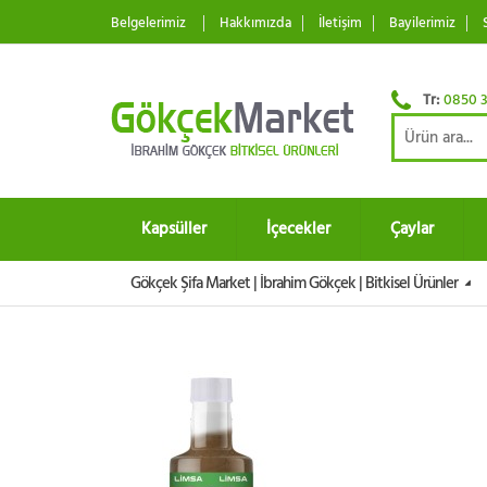
Belgelerimiz
Hakkımızda
İletişim
Bayilerimiz
Tr:
0850 3
Kapsüller
İçecekler
Çaylar
Gökçek Şifa Market | İbrahim Gökçek | Bitkisel Ürünler