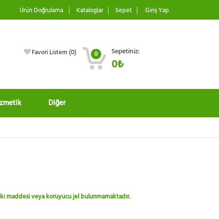
Ürün Doğrulama
Kataloglar
Sepet
Giriş Yap
Sepetiniz:
Favori Listem (
0
)
0
0₺
zmetik
Diğer
 katkı maddesi veya koruyucu jel bulunmamaktadır.