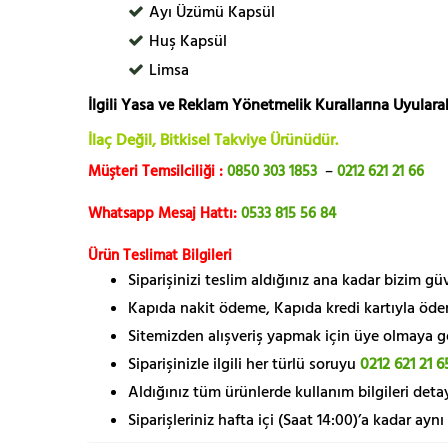
Ayı Üzümü Kapsül
Huş Kapsül
Limsa
İlgili Yasa ve Reklam Yönetmelik Kurallarına Uyularak
İlaç Değil, Bitkisel Takviye Ürünüdür.
Müşteri Temsilciliği :
0850 303 1853
–
0212 621 21 66
Whatsapp Mesaj Hattı:
0533 815 56 84
Ürün Teslimat Bilgileri
Siparişinizi teslim aldığınız ana kadar bizim g
Kapıda nakit ödeme, Kapıda kredi kartıyla öde
Sitemizden alışveriş yapmak için üye olmaya gere
Siparişinizle ilgili her türlü soruyu
0212 621 21 6
Aldığınız tüm ürünlerde kullanım bilgileri detay
Siparişleriniz hafta içi (Saat 14:00)’a kadar aynı