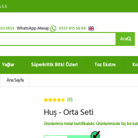
S.S.S
03 1853
WhatsApp Mesaj:
0533 815 56 84
Ara
Yağlar
Süperkritik Bitki Özleri
Toz Ekstre
Ko
Ana Sayfa
(0)
4.5
5
Huş - Orta Seti
üzerinden
Ürünlerimiz Helal Sertifikalıdır. Ürünlerimizde hiç bir