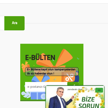
Ara
E-BÜLTEN
E– Bültene kayıt olun kampanyalardan
ilk siz haberdar olun !