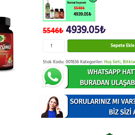
Normal Seçenek
5546₺
4939.05₺
4939.05₺
5546₺
Sepete Ekle
Stok Kodu:
001836
Kategoriler:
Huş Seti
,
Bitkis