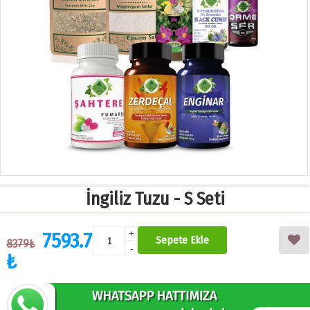
İngiliz Tuzu - S Seti
7593.7
+
Sepete Ekle
8379₺
-
₺