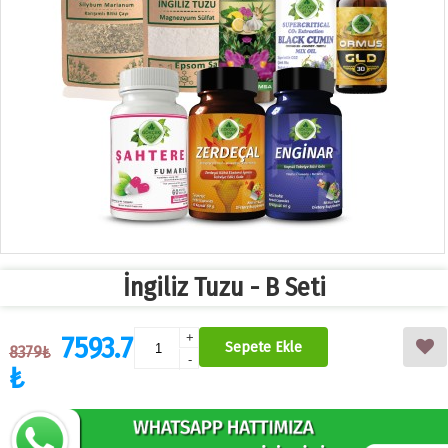
İngiliz Tuzu - B Seti
7593.7
+
Sepete Ekle
8379₺
-
₺