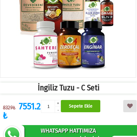
İngiliz Tuzu - C Seti
7551.2
+
Sepete Ekle
8329₺
-
₺