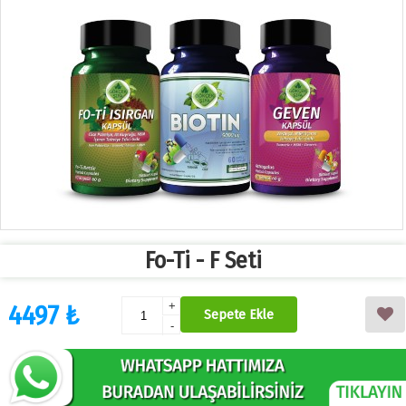
Fo-Ti - F Seti
4497 ₺
+
Sepete Ekle
-