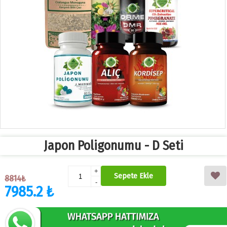
Japon Poligonumu - D Seti
+
Sepete Ekle
8814₺
-
7985.2 ₺