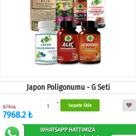
Japon Poligonumu - G Seti
+
Sepete Ekle
8794₺
-
7968.2 ₺