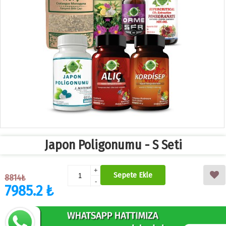
Japon Poligonumu - S Seti
+
Sepete Ekle
8814₺
-
7985.2 ₺