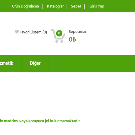
Ürün Doğrulama
Kataloglar
Sepet
Giriş Yap
Sepetiniz:
Favori Listem (
0
)
0
0₺
zmetik
Diğer
 katkı maddesi veya koruyucu jel bulunmamaktadır.