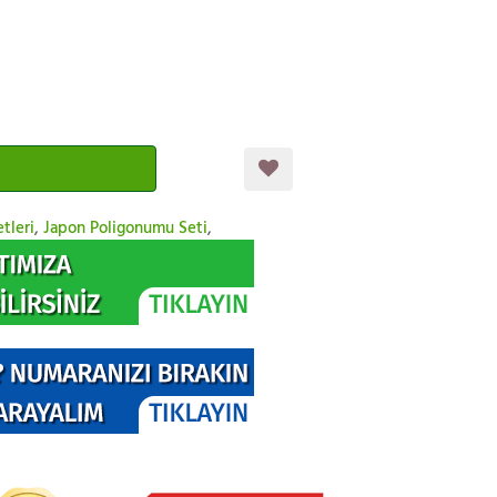
tleri
,
Japon Poligonumu Seti
,