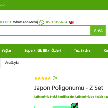
S.S.S
03 1853
WhatsApp Mesaj:
0533 815 56 84
Ara
Yağlar
Süperkritik Bitki Özleri
Toz Ekstre
Ko
Ana Sayfa
(0)
4.5
5
Japon Poligonumu - Z Seti
üzerinden
Ürünlerimiz Helal Sertifikalıdır. Ürünlerimizde hiç bir