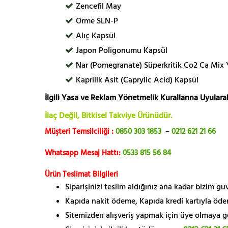
Zencefil May
Orme SLN-P
Alıç Kapsül
Japon Poligonumu Kapsül
Nar (Pomegranate) Süperkritik Co2 Ca Mix 
Kaprilik Asit (Caprylic Acid) Kapsül
İlgili Yasa ve Reklam Yönetmelik Kurallarına Uyularak
İlaç Değil, Bitkisel Takviye Ürünüdür.
Müşteri Temsilciliği :
0850 303 1853
–
0212 621 21 66
Whatsapp Mesaj Hattı:
0533 815 56 84
Ürün Teslimat Bilgileri
Siparişinizi teslim aldığınız ana kadar bizim g
Kapıda nakit ödeme, Kapıda kredi kartıyla öde
Sitemizden alışveriş yapmak için üye olmaya gere