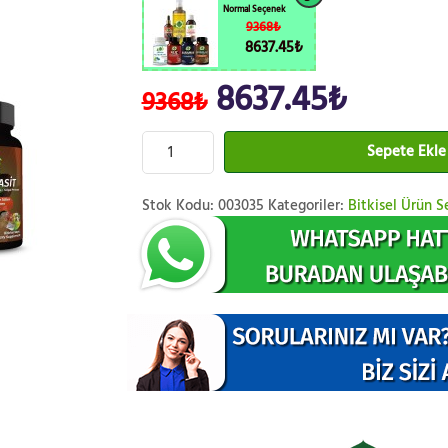
Normal Seçenek
9368₺
8637.45₺
8637.45₺
9368₺
Sepete Ekle
Stok Kodu:
003035
Kategoriler:
Bitkisel Ürün Se