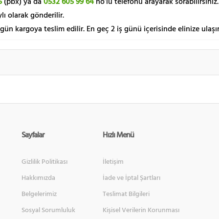
5
(pbx) ya da
0532 605 99 64
no’lu telefonu arayarak sorabilirsiniz.
lı olarak gönderilir.
 gün kargoya teslim edilir. En geç 2 iş günü içerisinde elinize ulaşır
Sayfalar
Hızlı Menü
Gizlilik Politikası
İletişim
Hakkımızda
İade ve İptal Şartları
Belgelerimiz
Teslimat Bilgileri
Sosyal Sorumluluk
Kişisel Verilerin Korunması