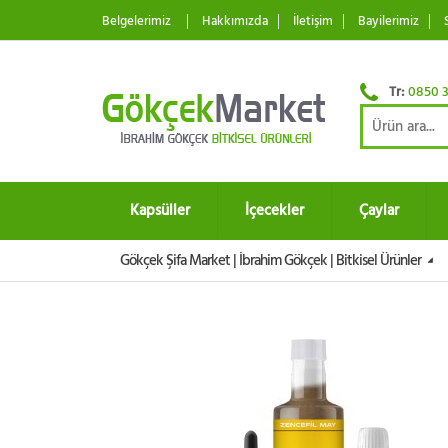
Belgelerimiz
Hakkımızda
İletişim
Bayilerimiz
Tr:
0850 3
Kapsüller
İçecekler
Çaylar
Gökçek Şifa Market | İbrahim Gökçek | Bitkisel Ürünler