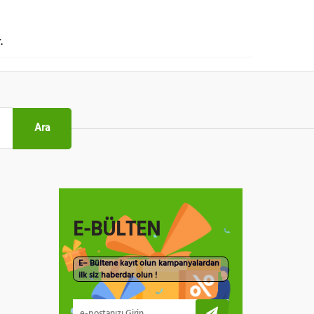
.
Ara
E-BÜLTEN
E– Bültene kayıt olun kampanyalardan
ilk siz haberdar olun !