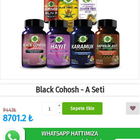
Black Cohosh - A Seti
+
Sepete Ekle
9443₺
-
8701.2 ₺