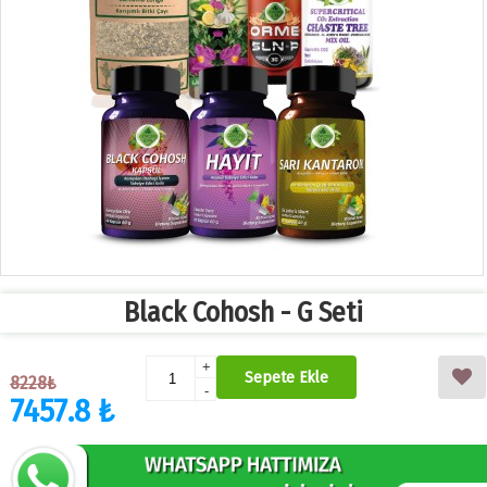
Black Cohosh - G Seti
+
Sepete Ekle
8228₺
-
7457.8 ₺