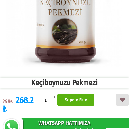
Keçiboynuzu Pekmezi
268.2
+
Sepete Ekle
298₺
-
₺