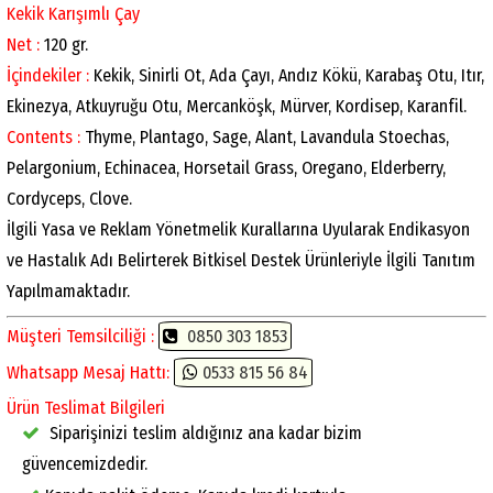
Kekik Karışımlı Çay
Net :
120 gr.
İçindekiler :
Kekik, Sinirli Ot, Ada Çayı, Andız Kökü, Karabaş Otu, Itır,
Ekinezya, Atkuyruğu Otu, Mercanköşk, Mürver, Kordisep, Karanfil.
Contents :
Thyme, Plantago, Sage, Alant, Lavandula Stoechas,
Pelargonium, Echinacea, Horsetail Grass, Oregano, Elderberry,
Cordyceps, Clove.
İlgili Yasa ve Reklam Yönetmelik Kurallarına Uyularak Endikasyon
ve Hastalık Adı Belirterek Bitkisel Destek Ürünleriyle İlgili Tanıtım
Yapılmamaktadır.
Müşteri Temsilciliği :
0850 303 1853
Whatsapp Mesaj Hattı:
0533 815 56 84
Ürün Teslimat Bilgileri
Siparişinizi teslim aldığınız ana kadar bizim
güvencemizdedir.