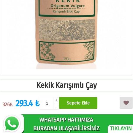
Kekik Karışımlı Çay
293.4 ₺
+
Sepete Ekle
326₺
-