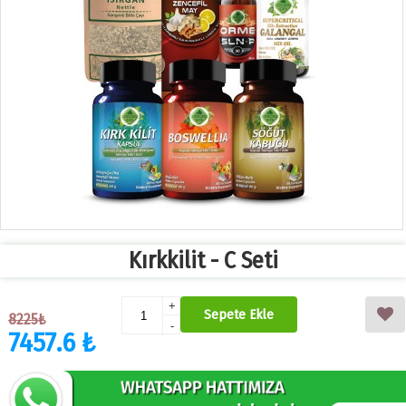
Kırkkilit - C Seti
+
Sepete Ekle
8225₺
-
7457.6 ₺