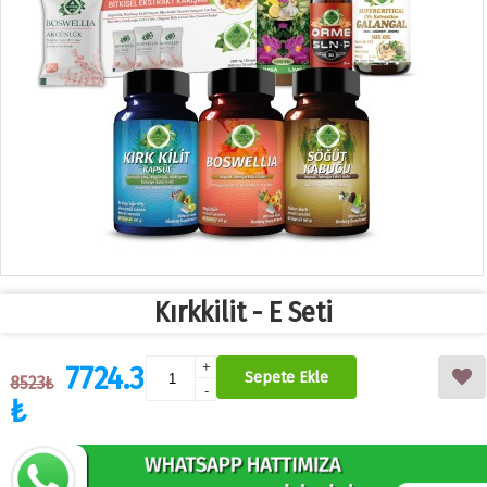
Kırkkilit - E Seti
7724.3
+
Sepete Ekle
8523₺
-
₺