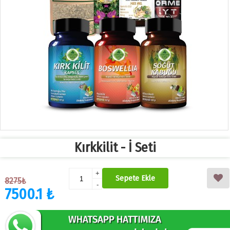
Kırkkilit - İ Seti
+
Sepete Ekle
8275₺
-
7500.1 ₺