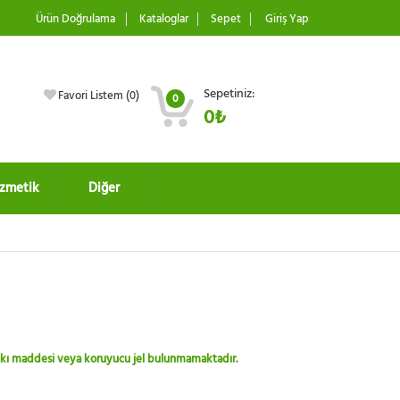
Ürün Doğrulama
Kataloglar
Sepet
Giriş Yap
Sepetiniz:
Favori Listem (
0
)
0
0₺
zmetik
Diğer
 katkı maddesi veya koruyucu jel bulunmamaktadır.