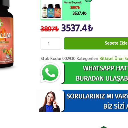
Normal Seçenek
3897₺
3537.4₺
3537.4₺
3897₺
Sepete Ekle
Stok Kodu:
002930
Kategoriler:
Bitkisel Ürün Se