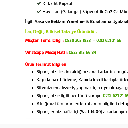
Kırkkilit Kapsül
Havlıcan (Galangal) Süperkritik Co2 Ca Mix
İlgili Yasa ve Reklam Yönetmelik Kurallarına Uyularak
İlaç Değil, Bitkisel Takviye Ürünüdür.
Müşteri Temsilciliği :
0850 303 1853
–
0212 621 21 66
Whatsapp Mesaj Hattı:
0533 815 56 84
Ürün Teslimat Bilgileri
Siparişinizi teslim aldığınız ana kadar bizim g
Kapıda nakit ödeme, Kapıda kredi kartıyla öde
Sitemizden alışveriş yapmak için üye olmaya gere
Siparişinizle ilgili her türlü soruyu
0212 621 21 6
Aldığınız tüm ürünlerde kullanım bilgileri detay
Siparişleriniz hafta içi (Saat 14:00)’a kadar aynı