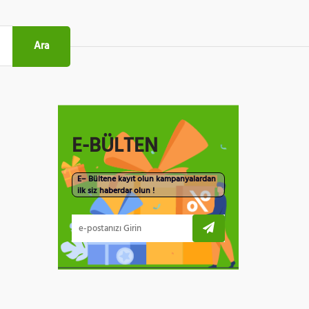
Ara
E-BÜLTEN
E– Bültene kayıt olun kampanyalardan
ilk siz haberdar olun !