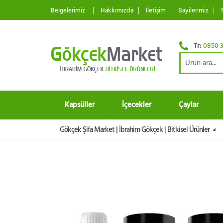
Belgelerimiz
Hakkımızda
İletişim
Bayilerimiz
Tr:
0850 3
Kapsüller
İçecekler
Çaylar
Gökçek Şifa Market | İbrahim Gökçek | Bitkisel Ürünler