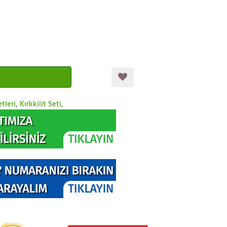
tleri
,
Kırkkilit Seti
,