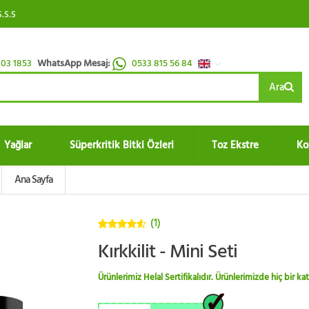
S.S.S
03 1853
WhatsApp Mesaj:
0533 815 56 84
Ara
Yağlar
Süperkritik Bitki Özleri
Toz Ekstre
Ko
Ana Sayfa
(1)
4.5
5
Kırkkilit - Mini Seti
üzerinden
Ürünlerimiz Helal Sertifikalıdır. Ürünlerimizde hiç bir