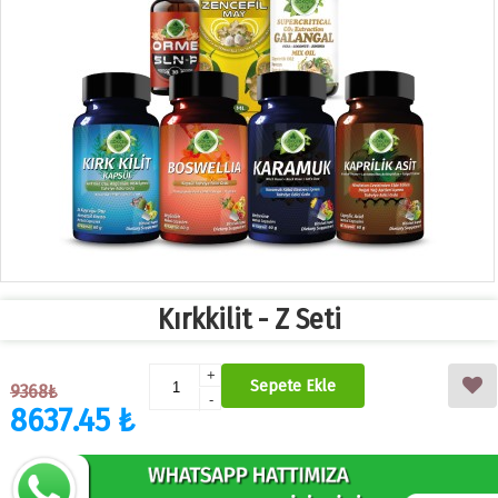
Kırkkilit - Z Seti
+
Sepete Ekle
9368₺
-
8637.45 ₺