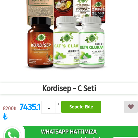
Kordisep - C Seti
7435.1
+
Sepete Ekle
8200₺
-
₺