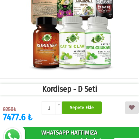
Kordisep - D Seti
+
Sepete Ekle
8250₺
-
7477.6 ₺