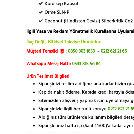
Kordisep Kapsül
Orme SLN-P
Coconut (Hindistan Cevizi) Süperkritik Co2
İlgili Yasa ve Reklam Yönetmelik Kurallarına Uyularak
İlaç Değil, Bitkisel Takviye Ürünüdür.
Müşteri Temsilciliği :
0850 303 1853
–
0212 621 21 66
Whatsapp Mesaj Hattı:
0533 815 56 84
Ürün Teslimat Bilgileri
Siparişinizi teslim aldığınız ana kadar bizim g
Kapıda nakit ödeme, Kapıda kredi kartıyla öde
Sitemizden alışveriş yapmak için üye olmaya gere
Siparişinizle ilgili her türlü soruyu
0212 621 21 6
Aldığınız tüm ürünlerde kullanım bilgileri detay
Siparişleriniz hafta içi (Saat 14:00)’a kadar aynı