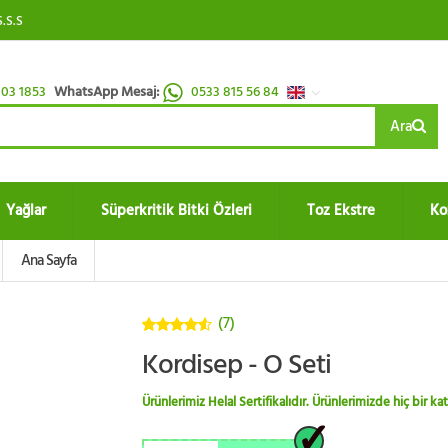
S.S.S
03 1853
WhatsApp Mesaj:
0533 815 56 84
Ara
Yağlar
Süperkritik Bitki Özleri
Toz Ekstre
Ko
Ana Sayfa
(7)
4.5
5
Kordisep - O Seti
üzerinden
Ürünlerimiz Helal Sertifikalıdır. Ürünlerimizde hiç bir