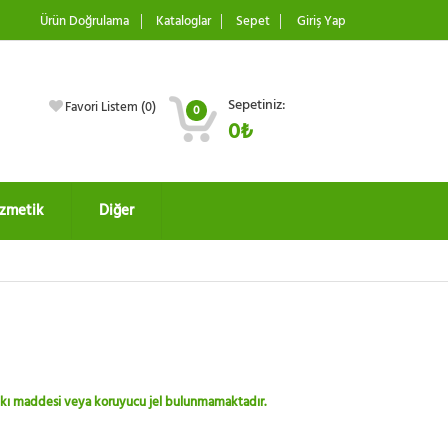
Ürün Doğrulama
Kataloglar
Sepet
Giriş Yap
Sepetiniz:
Favori Listem (
0
)
0
0₺
zmetik
Diğer
 katkı maddesi veya koruyucu jel bulunmamaktadır.