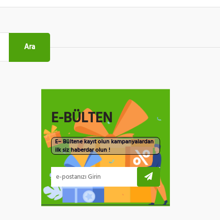
Ara
E-BÜLTEN
E– Bültene kayıt olun kampanyalardan
ilk siz haberdar olun !