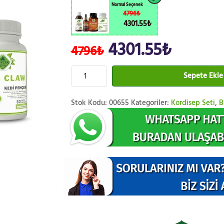
Normal Seçenek
4796₺
4301.55₺
4301.55₺
4796₺
Sepete Ekle
Stok Kodu:
00655
Kategoriler:
Kordisep Seti
,
B