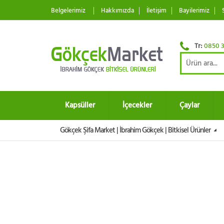
Belgelerimiz
Hakkımızda
İletişim
Bayilerimiz
Tr:
0850 3
Kapsüller
İçecekler
Çaylar
Gökçek Şifa Market | İbrahim Gökçek | Bitkisel Ürünler