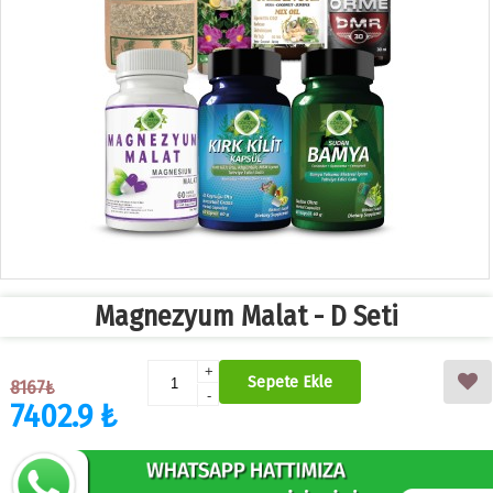
Magnezyum Malat - D Seti
+
Sepete Ekle
8167₺
-
7402.9 ₺