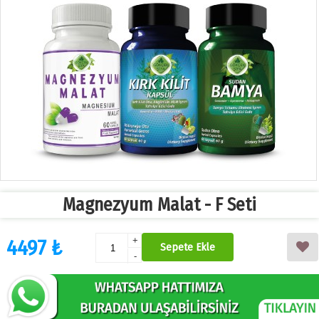
Magnezyum Malat - F Seti
4497 ₺
+
Sepete Ekle
-