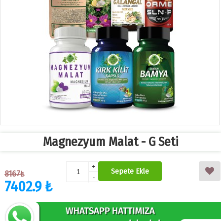
Magnezyum Malat - G Seti
+
Sepete Ekle
8167₺
-
7402.9 ₺