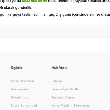
5
(pbx) ya da
0532 605 99 64
no’lu telefonu arayarak sorabilirsiniz.
lı olarak gönderilir.
 gün kargoya teslim edilir. En geç 2 iş günü içerisinde elinize ulaşır
Sayfalar
Hızlı Menü
Gizlilik Politikası
İletişim
Hakkımızda
İade ve İptal Şartları
Belgelerimiz
Teslimat Bilgileri
Sosyal Sorumluluk
Kişisel Verilerin Korunması