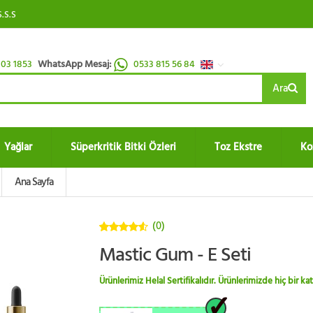
S.S.S
03 1853
WhatsApp Mesaj:
0533 815 56 84
Ara
Yağlar
Süperkritik Bitki Özleri
Toz Ekstre
Ko
Ana Sayfa
(0)
4.5
5
Mastic Gum - E Seti
üzerinden
Ürünlerimiz Helal Sertifikalıdır. Ürünlerimizde hiç bir