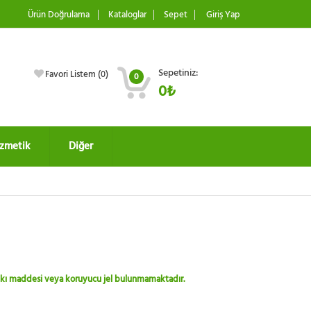
Ürün Doğrulama
Kataloglar
Sepet
Giriş Yap
Sepetiniz:
Favori Listem (
0
)
0
0₺
zmetik
Diğer
 katkı maddesi veya koruyucu jel bulunmamaktadır.