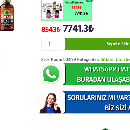
Normal Seçenek
8543₺
7741.3₺
7741.3₺
8543₺
Sepete Ekle
Stok Kodu:
003199
Kategoriler:
Bitkisel Ürün Se