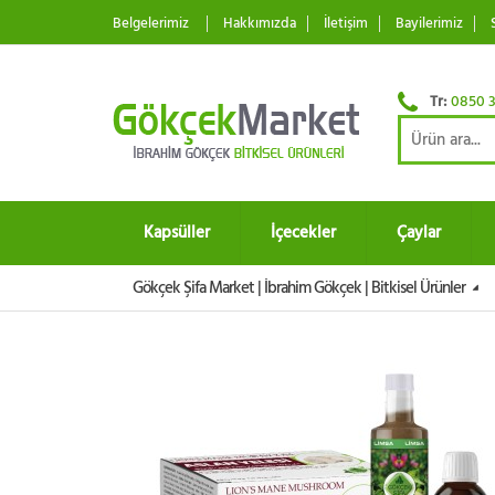
Belgelerimiz
Hakkımızda
İletişim
Bayilerimiz
Tr:
0850 3
Kapsüller
İçecekler
Çaylar
Gökçek Şifa Market | İbrahim Gökçek | Bitkisel Ürünler