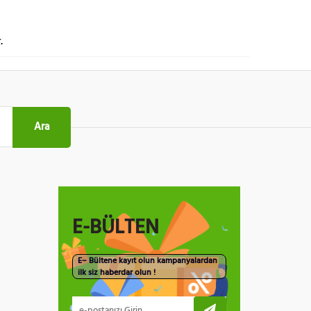
.
Ara
E-BÜLTEN
E– Bültene kayıt olun kampanyalardan
ilk siz haberdar olun !