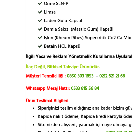
Orme SLN-P
Limsa
Laden Gülü Kapsül
Damla Sakızı (Mastic Gum) Kapsül
Işkın (Rheum Ribes) Süperkritik Co2 Ca Mix
Betain HCL Kapsül
İlgili Yasa ve Reklam Yönetmelik Kurallarına Uyularak
İlaç Değil, Bitkisel Takviye Ürünüdür.
Müşteri Temsilciliği :
0850 303 1853
–
0212 621 21 66
Whatsapp Mesaj Hattı:
0533 815 56 84
Ürün Teslimat Bilgileri
Siparişinizi teslim aldığınız ana kadar bizim g
Kapıda nakit ödeme, Kapıda kredi kartıyla öde
Sitemizden alışveriş yapmak için üye olmaya gere