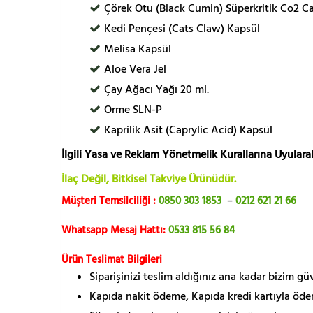
Çörek Otu (Black Cumin) Süperkritik Co2 C
Kedi Pençesi (Cats Claw) Kapsül
Melisa Kapsül
Aloe Vera Jel
Çay Ağacı Yağı 20 ml.
Orme SLN-P
Kaprilik Asit (Caprylic Acid) Kapsül
İlgili Yasa ve Reklam Yönetmelik Kurallarına Uyularak
İlaç Değil, Bitkisel Takviye Ürünüdür.
Müşteri Temsilciliği :
0850 303 1853
–
0212 621 21 66
Whatsapp Mesaj Hattı:
0533 815 56 84
Ürün Teslimat Bilgileri
Siparişinizi teslim aldığınız ana kadar bizim g
Kapıda nakit ödeme, Kapıda kredi kartıyla öde