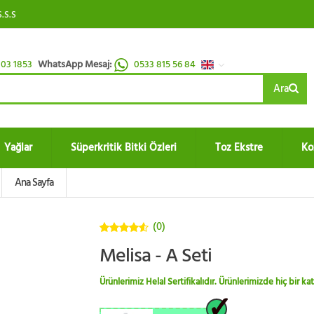
S.S.S
03 1853
WhatsApp Mesaj:
0533 815 56 84
Ara
Yağlar
Süperkritik Bitki Özleri
Toz Ekstre
Ko
Ana Sayfa
(0)
4.5
5
Melisa - A Seti
üzerinden
Ürünlerimiz Helal Sertifikalıdır. Ürünlerimizde hiç bir