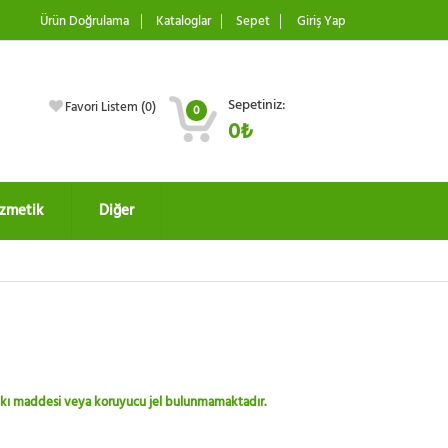
Ürün Doğrulama
Kataloglar
Sepet
Giriş Yap
Sepetiniz:
Favori Listem (
0
)
0
0₺
zmetik
Diğer
 katkı maddesi veya koruyucu jel bulunmamaktadır.