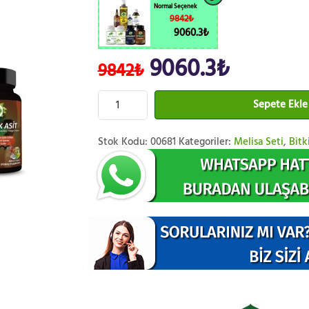
Normal Seçenek
9842₺
9060.3₺
9060.3₺
9842₺
Sepete Ekle
Stok Kodu:
00681
Kategoriler:
Melisa Seti
,
Bitk