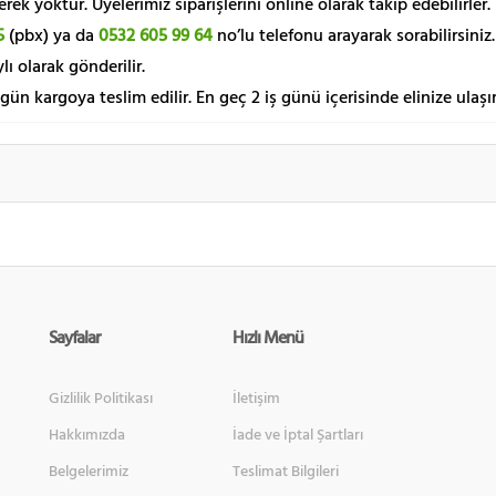
k yoktur. Üyelerimiz siparişlerini online olarak takip edebilirler.
5
(pbx) ya da
0532 605 99 64
no’lu telefonu arayarak sorabilirsiniz.
lı olarak gönderilir.
 gün kargoya teslim edilir. En geç 2 iş günü içerisinde elinize ulaşır
Sayfalar
Hızlı Menü
Gizlilik Politikası
İletişim
Hakkımızda
İade ve İptal Şartları
Belgelerimiz
Teslimat Bilgileri