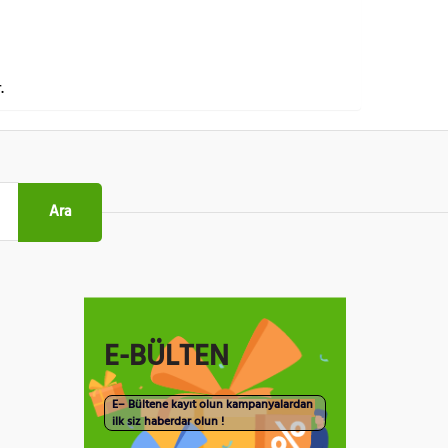
.
Ara
E-BÜLTEN
E– Bültene kayıt olun kampanyalardan
ilk siz haberdar olun !