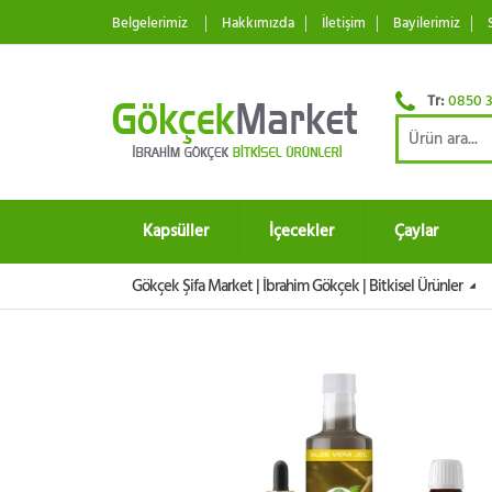
Belgelerimiz
Hakkımızda
İletişim
Bayilerimiz
Tr:
0850 3
Kapsüller
İçecekler
Çaylar
Gökçek Şifa Market | İbrahim Gökçek | Bitkisel Ürünler