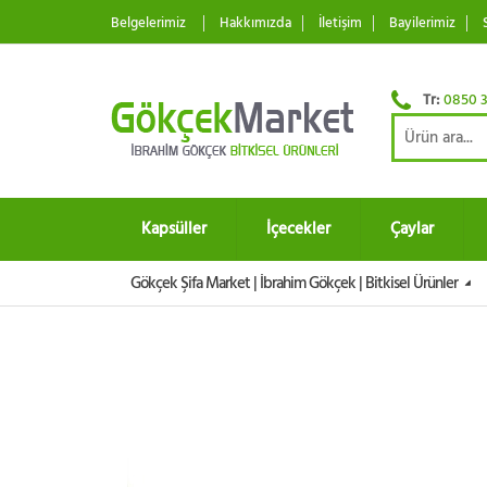
Belgelerimiz
Hakkımızda
İletişim
Bayilerimiz
Tr:
0850 3
Kapsüller
İçecekler
Çaylar
Gökçek Şifa Market | İbrahim Gökçek | Bitkisel Ürünler