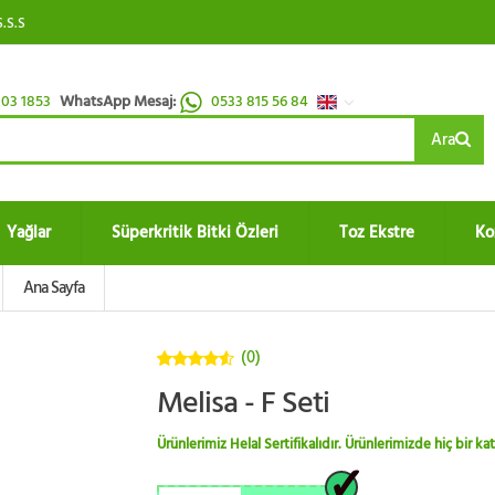
S.S.S
03 1853
WhatsApp Mesaj:
0533 815 56 84
Ara
Yağlar
Süperkritik Bitki Özleri
Toz Ekstre
Ko
Ana Sayfa
(0)
4.5
5
Melisa - F Seti
üzerinden
Ürünlerimiz Helal Sertifikalıdır. Ürünlerimizde hiç bir