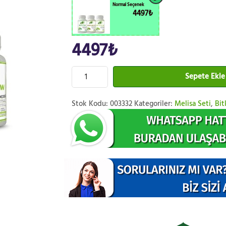
Normal Seçenek
4497₺
4497₺
Sepete Ekle
Stok Kodu:
003332
Kategoriler:
Melisa Seti
,
Bit