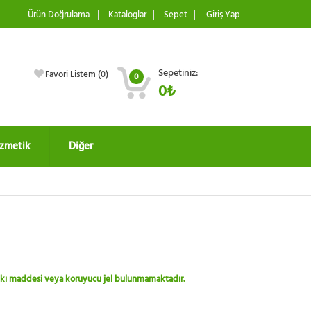
Ürün Doğrulama
Kataloglar
Sepet
Giriş Yap
Sepetiniz:
Favori Listem (
0
)
0
0₺
zmetik
Diğer
 katkı maddesi veya koruyucu jel bulunmamaktadır.