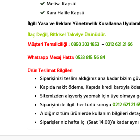
Melisa Kapsül
Kara Halile Kapsül
İlgili Yasa ve Reklam Yönetmelik Kurallarına Uyularak
İlaç Değil, Bitkisel Takviye Ürünüdür.
Müşteri Temsilciliği :
0850 303 1853
–
0212 621 21 66
Whatsapp Mesaj Hattı:
0533 815 56 84
Ürün Teslimat Bilgileri
Siparişinizi teslim aldığınız ana kadar bizim g
Kapıda nakit ödeme, Kapıda kredi kartıyla öde
Sitemizden alışveriş yapmak için üye olmaya gere
Siparişinizle ilgili her türlü soruyu
0212 621 21 6
Aldığınız tüm ürünlerde kullanım bilgileri detay
Siparişleriniz hafta içi (Saat 14:00)’a kadar aynı