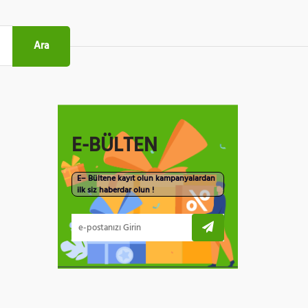
Ara
E-BÜLTEN
E– Bültene kayıt olun kampanyalardan
ilk siz haberdar olun !