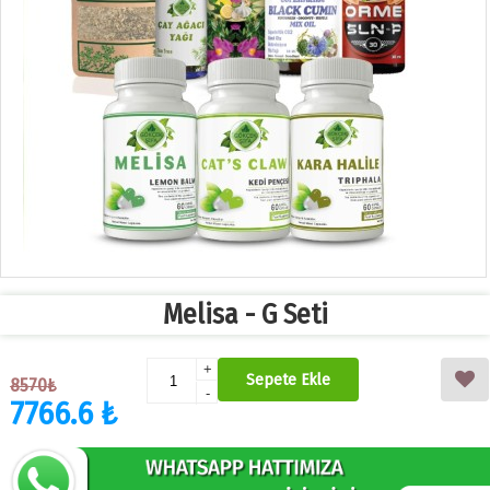
Melisa - G Seti
+
Sepete Ekle
8570₺
-
7766.6 ₺