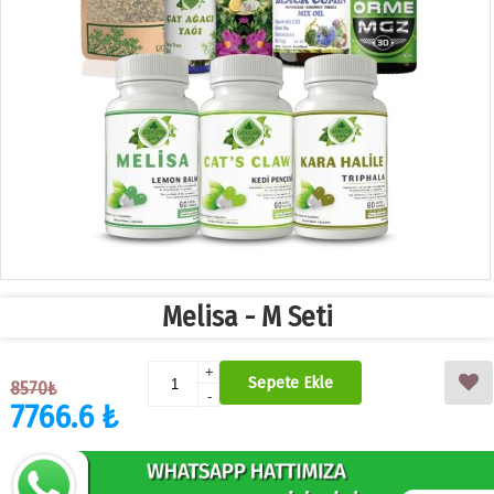
Melisa - M Seti
+
Sepete Ekle
8570₺
-
7766.6 ₺