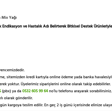
a Mix Yağı
 Endikasyon ve Hastalık Adı Belirterek Bitkisel Destek Ürünleriyle
üvencemizdedir.
me, sitemizden kredi kartıyla online ödeme yada banka havalesiyl
k yoktur. Üyelerimiz siparişlerini online olarak takip edebilirler.
5
(pbx) ya da
0532 605 99 64
no’lu telefonu arayarak sorabilirsiniz.
lı olarak gönderilir.
 gün kargoya teslim edilir. En geç 2 iş günü içerisinde elinize ulaşır