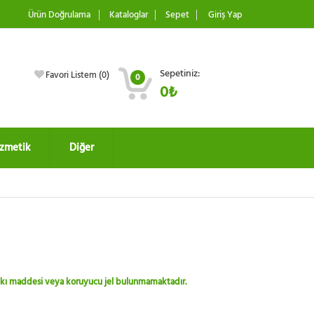
Ürün Doğrulama
Kataloglar
Sepet
Giriş Yap
Sepetiniz:
Favori Listem (
0
)
0
0₺
zmetik
Diğer
 katkı maddesi veya koruyucu jel bulunmamaktadır.