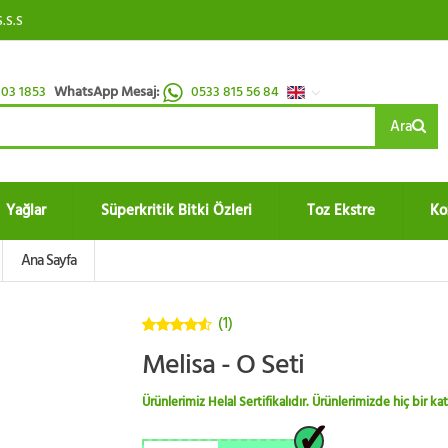
S.S.S
03 1853
WhatsApp Mesaj:
0533 815 56 84
Ara
Yağlar
Süperkritik Bitki Özleri
Toz Ekstre
Ko
Ana Sayfa
(1)
4.5
5
Melisa - O Seti
üzerinden
Ürünlerimiz Helal Sertifikalıdır. Ürünlerimizde hiç bir