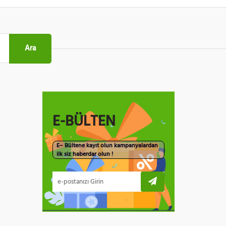
Ara
E-BÜLTEN
E– Bültene kayıt olun kampanyalardan
ilk siz haberdar olun !