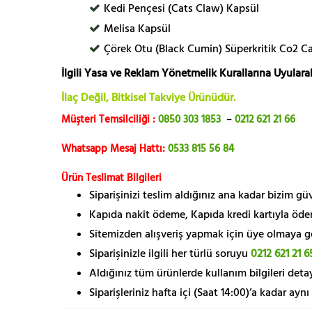
Kedi Pençesi (Cats Claw) Kapsül
Melisa Kapsül
Çörek Otu (Black Cumin) Süperkritik Co2 C
İlgili Yasa ve Reklam Yönetmelik Kurallarına Uyularak
İlaç Değil, Bitkisel Takviye Ürünüdür.
Müşteri Temsilciliği :
0850 303 1853
–
0212 621 21 66
Whatsapp Mesaj Hattı:
0533 815 56 84
Ürün Teslimat Bilgileri
Siparişinizi teslim aldığınız ana kadar bizim g
Kapıda nakit ödeme, Kapıda kredi kartıyla öde
Sitemizden alışveriş yapmak için üye olmaya gere
Siparişinizle ilgili her türlü soruyu
0212 621 21 6
Aldığınız tüm ürünlerde kullanım bilgileri detay
Siparişleriniz hafta içi (Saat 14:00)’a kadar aynı