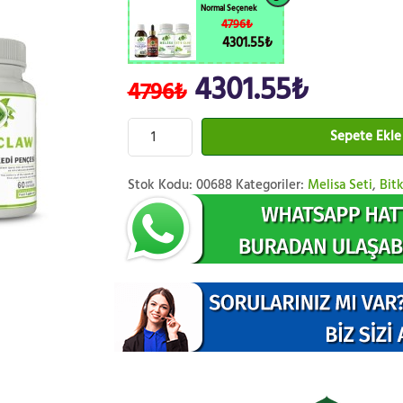
Normal Seçenek
4796₺
4301.55₺
4301.55₺
4796₺
Sepete Ekle
Stok Kodu:
00688
Kategoriler:
Melisa Seti
,
Bitk