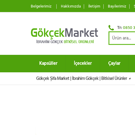
Belgelerimiz
Hakkımızda
İletişim
Bayilerimiz
Tr:
0850 3
Kapsüller
İçecekler
Çaylar
Gökçek Şifa Market | İbrahim Gökçek | Bitkisel Ürünler