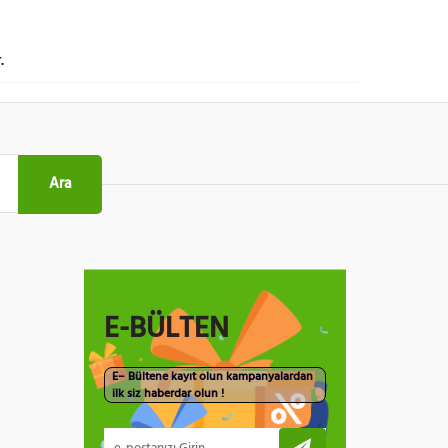
.
Ara
E-BÜLTEN
E– Bültene kayıt olun kampanyalardan
ilk siz haberdar olun !