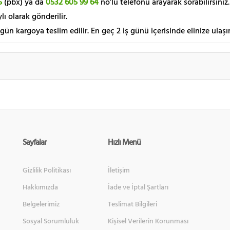
5
(pbx) ya da
0532 605 99 64
no’lu telefonu arayarak sorabilirsiniz.
lı olarak gönderilir.
 gün kargoya teslim edilir. En geç 2 iş günü içerisinde elinize ulaşır
Sayfalar
Hızlı Menü
Gizlilik Politikası
İletişim
Hakkımızda
İade ve İptal Şartları
Belgelerimiz
Teslimat Bilgileri
Sosyal Sorumluluk
Kişisel Verilerin Korunması