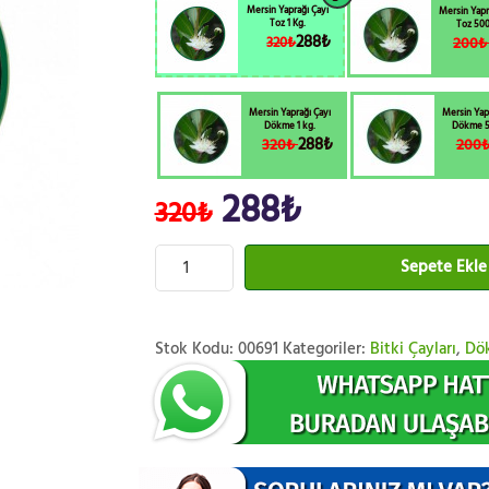
Mersin Yaprağı Çayı
Mersin Yapr
Toz 1 Kg.
Toz 500
288₺
200
320₺
Mersin Yaprağı Çayı
Mersin Yap
Dökme 1 kg.
Dökme 5
288₺
320₺
200
288₺
320₺
Sepete Ekle
Stok Kodu:
00691
Kategoriler:
Bitki Çayları
,
Dök