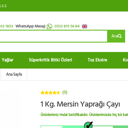
S.S.S
03 1853
WhatsApp Mesaj:
0533 815 56 84
Ara
Yağlar
Süperkritik Bitki Özleri
Toz Ekstre
Ko
Ana Sayfa
(0)
4.5
5
1 Kg. Mersin Yaprağı Çayı
üzerinden
Ürünlerimiz Helal Sertifikalıdır. Ürünlerimizde hiç bir