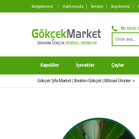
Belgelerimiz
Hakkımızda
İletişim
Bayilerimiz
Tr:
0850 3
Kapsüller
İçecekler
Çaylar
Gökçek Şifa Market | İbrahim Gökçek | Bitkisel Ürünler