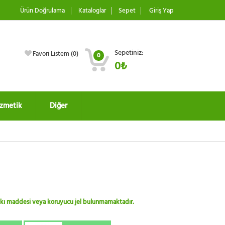
Ürün Doğrulama
Kataloglar
Sepet
Giriş Yap
Sepetiniz:
Favori Listem (
0
)
0
0₺
zmetik
Diğer
 katkı maddesi veya koruyucu jel bulunmamaktadır.