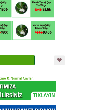
ağı Çayı
Mersin Yaprağı Çayı
 gr.
Toz 100 gr.
180₺
93.6₺
₺
104₺
rağı Çayı
Mersin Yaprağı Çayı
00 gr.
Dökme 100 gr.
180₺
93.6₺
₺
104₺
me & Normal Çaylar
,