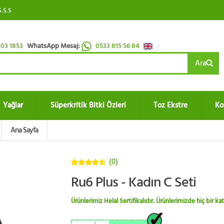
S.S.S
03 1853
WhatsApp Mesaj:
0533 815 56 84
Ara
Yağlar
Süperkritik Bitki Özleri
Toz Ekstre
Ko
Ana Sayfa
(0)
4.5
5
Ru6 Plus - Kadın C Seti
üzerinden
Ürünlerimiz Helal Sertifikalıdır. Ürünlerimizde hiç bir