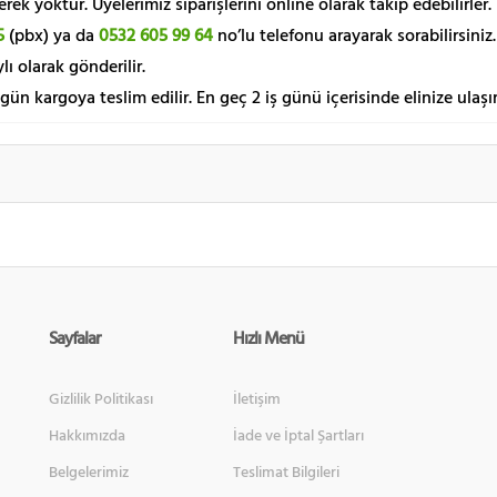
k yoktur. Üyelerimiz siparişlerini online olarak takip edebilirler.
5
(pbx) ya da
0532 605 99 64
no’lu telefonu arayarak sorabilirsiniz.
lı olarak gönderilir.
 gün kargoya teslim edilir. En geç 2 iş günü içerisinde elinize ulaşır
Sayfalar
Hızlı Menü
Gizlilik Politikası
İletişim
Hakkımızda
İade ve İptal Şartları
Belgelerimiz
Teslimat Bilgileri