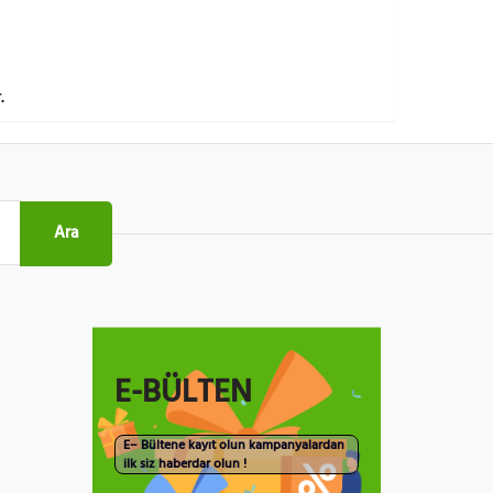
.
Ara
E-BÜLTEN
E– Bültene kayıt olun kampanyalardan
ilk siz haberdar olun !