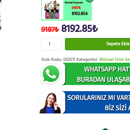
Normal Seçenek
9187₺
8192.85₺
8192.85₺
9187₺
Sepete Ekle
Stok Kodu:
002511
Kategoriler:
Bitkisel Ürün Se