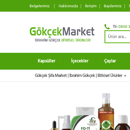
Belgelerimiz
Hakkımızda
İletişim
Bayilerimiz
Tr:
0850 3
Kapsüller
İçecekler
Çaylar
Gökçek Şifa Market | İbrahim Gökçek | Bitkisel Ürünler