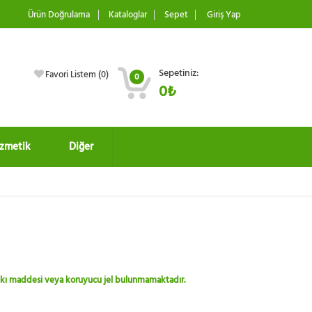
Ürün Doğrulama
Kataloglar
Sepet
Giriş Yap
Sepetiniz:
Favori Listem (
0
)
0
0₺
zmetik
Diğer
 katkı maddesi veya koruyucu jel bulunmamaktadır.