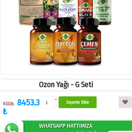
Ozon Yağı - G Seti
8453.3
+
Sepete Ekle
9333₺
-
₺