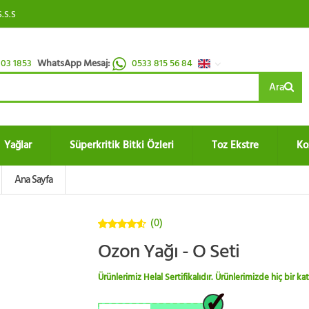
S.S.S
03 1853
WhatsApp Mesaj:
0533 815 56 84
Ara
Yağlar
Süperkritik Bitki Özleri
Toz Ekstre
Ko
Ana Sayfa
(0)
4.5
5
Ozon Yağı - O Seti
üzerinden
Ürünlerimiz Helal Sertifikalıdır. Ürünlerimizde hiç bir