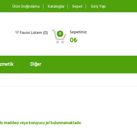
Ürün Doğrulama
Kataloglar
Sepet
Giriş Yap
Sepetiniz:
Favori Listem (
0
)
0
0₺
zmetik
Diğer
 katkı maddesi veya koruyucu jel bulunmamaktadır.