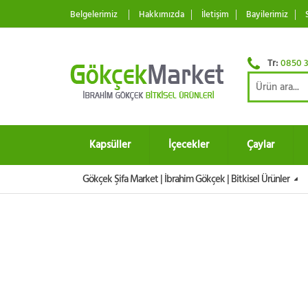
Belgelerimiz
Hakkımızda
İletişim
Bayilerimiz
Tr:
0850 3
Kapsüller
İçecekler
Çaylar
Gökçek Şifa Market | İbrahim Gökçek | Bitkisel Ürünler