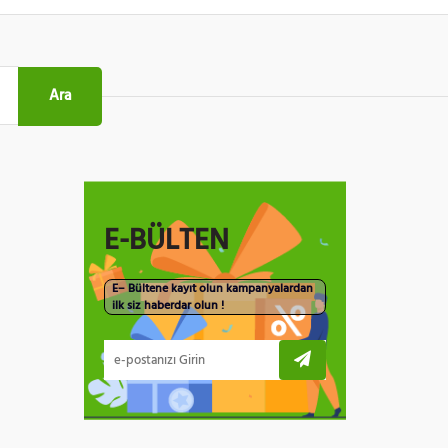
Ara
E-BÜLTEN
E– Bültene kayıt olun kampanyalardan
ilk siz haberdar olun !