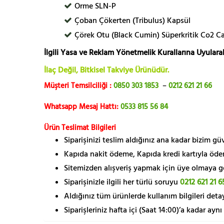
Orme SLN-P
Çoban Çökerten (Tribulus) Kapsül
Çörek Otu (Black Cumin) Süperkritik Co2 C
İlgili Yasa ve Reklam Yönetmelik Kurallarına Uyularak
İlaç Değil, Bitkisel Takviye Ürünüdür.
Müşteri Temsilciliği :
0850 303 1853
–
0212 621 21 66
Whatsapp Mesaj Hattı:
0533 815 56 84
Ürün Teslimat Bilgileri
Siparişinizi teslim aldığınız ana kadar bizim g
Kapıda nakit ödeme, Kapıda kredi kartıyla öde
Sitemizden alışveriş yapmak için üye olmaya gere
Siparişinizle ilgili her türlü soruyu
0212 621 21 6
Aldığınız tüm ürünlerde kullanım bilgileri detay
Siparişleriniz hafta içi (Saat 14:00)’a kadar aynı