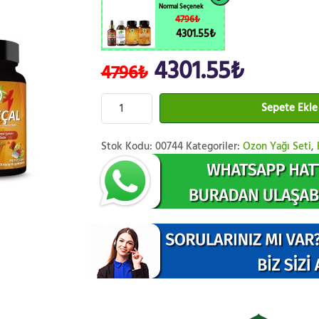
Normal Seçenek
4796₺
4301.55₺
4301.55₺
4796₺
Sepete Ekle
Stok Kodu:
00744
Kategoriler:
Ozon Yağı Seti
,