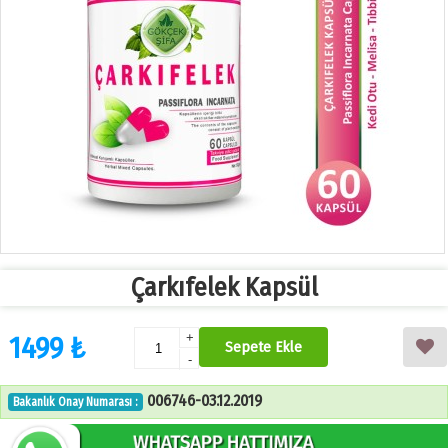
Çarkıfelek Kapsül
1499 ₺
+
Sepete Ekle
-
006746-03.12.2019
Bakanlık Onay Numarası :