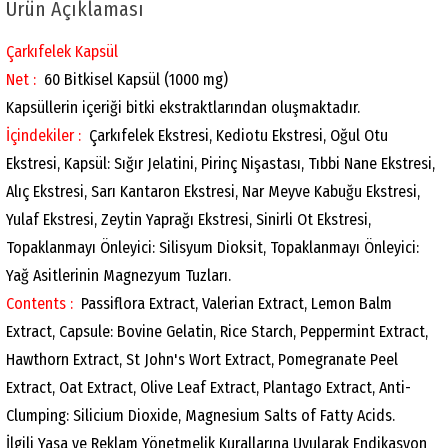
Ürün Açıklaması
Çarkıfelek Kapsül
Net :
60 Bitkisel Kapsül (1000 mg)
Kapsüllerin içeriği bitki ekstraktlarından oluşmaktadır.
İçindekiler :
Çarkıfelek Ekstresi, Kediotu Ekstresi, Oğul Otu
Ekstresi, Kapsül: Sığır Jelatini, Pirinç Nişastası, Tıbbi Nane Ekstresi,
Alıç Ekstresi, Sarı Kantaron Ekstresi, Nar Meyve Kabuğu Ekstresi,
Yulaf Ekstresi, Zeytin Yaprağı Ekstresi, Sinirli Ot Ekstresi,
Topaklanmayı Önleyici: Silisyum Dioksit, Topaklanmayı Önleyici:
Yağ Asitlerinin Magnezyum Tuzları.
Contents :
Passiflora Extract, Valerian Extract, Lemon Balm
Extract, Capsule: Bovine Gelatin, Rice Starch, Peppermint Extract,
Hawthorn Extract, St John's Wort Extract, Pomegranate Peel
Extract, Oat Extract, Olive Leaf Extract, Plantago Extract, Anti-
Clumping: Silicium Dioxide, Magnesium Salts of Fatty Acids.
İlgili Yasa ve Reklam Yönetmelik Kurallarına Uyularak Endikasyon