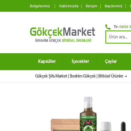
Belgelerimiz
Hakkımızda
İletişim
Bayilerimiz
Tr:
0850 3
Kapsüller
İçecekler
Çaylar
Gökçek Şifa Market | İbrahim Gökçek | Bitkisel Ürünler