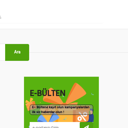
.
Ara
E-BÜLTEN
E– Bültene kayıt olun kampanyalardan
ilk siz haberdar olun !