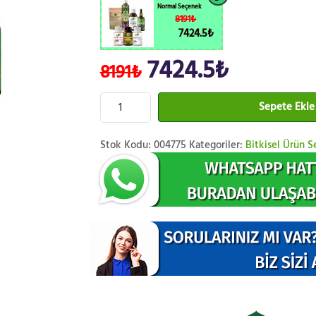
Normal Seçenek
8191₺
7424.5₺
7424.5₺
8191₺
Sepete Ekle
Stok Kodu:
004775
Kategoriler:
Bitkisel Ürün Se