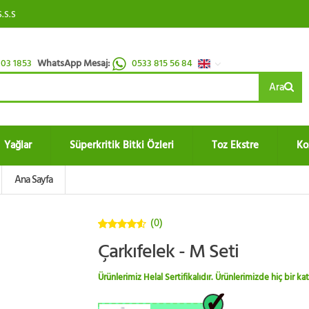
S.S.S
03 1853
WhatsApp Mesaj:
0533 815 56 84
Ara
Yağlar
Süperkritik Bitki Özleri
Toz Ekstre
Ko
Ana Sayfa
(0)
4.5
5
Çarkıfelek - M Seti
üzerinden
Ürünlerimiz Helal Sertifikalıdır. Ürünlerimizde hiç bir