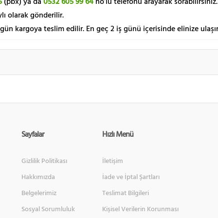
5
(pbx) ya da
0532 605 99 64
no’lu telefonu arayarak sorabilirsiniz.
lı olarak gönderilir.
 gün kargoya teslim edilir. En geç 2 iş günü içerisinde elinize ulaşır
Sayfalar
Hızlı Menü
Gizlilik Politikası
İletişim
Hakkımızda
İade ve İptal Şartları
Belgelerimiz
Teslimat Bilgileri
Sosyal Sorumluluk
Kişisel Verilerin Korunması