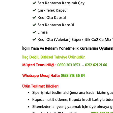
Sarı Kantaron Karışımlı Çay
Çarkıfelek Kapsül
Kedi Otu Kapsül
Sarı Kantaron Kapsül
Limsa
Kedi Otu (Valerian) Süperkritik Co2 Ca Mix
İlgili Yasa ve Reklam Yönetmelik Kurallarına Uyularak
İlaç Değil, Bitkisel Takviye Ürünüdür.
Müşteri Temsilciliği :
0850 303 1853
–
0212 621 21 66
Whatsapp Mesaj Hattı:
0533 815 56 84
Ürün Teslimat Bilgileri
Siparişinizi teslim aldığınız ana kadar bizim g
Kapıda nakit ödeme, Kapıda kredi kartıyla öde
Sitemizden alışveriş yapmak için üye olmaya gere