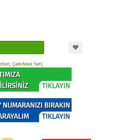
tleri
,
Çarkıfelek Seti
,