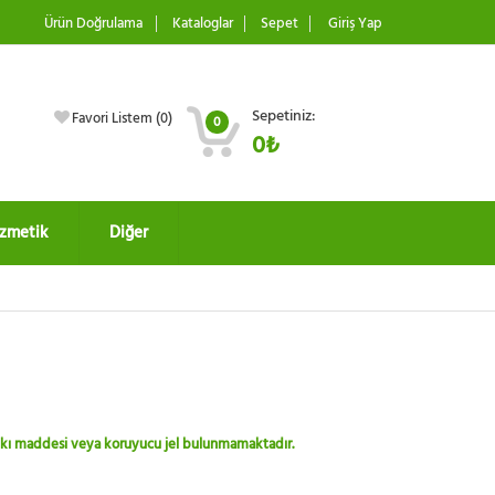
Ürün Doğrulama
Kataloglar
Sepet
Giriş Yap
Sepetiniz:
Favori Listem (
0
)
0
0₺
zmetik
Diğer
 katkı maddesi veya koruyucu jel bulunmamaktadır.