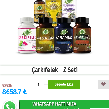
Çarkıfelek - Z Seti
+
Sepete Ekle
9393₺
-
8658.7 ₺