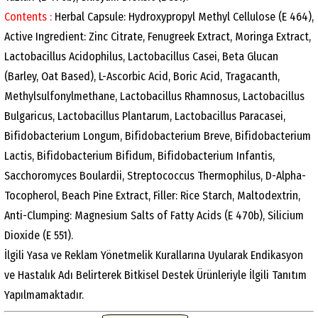
Contents :
Herbal Capsule: Hydroxypropyl Methyl Cellulose (E 464),
Active Ingredient: Zinc Citrate, Fenugreek Extract, Moringa Extract,
Lactobacillus Acidophilus, Lactobacillus Casei, Beta Glucan
(Barley, Oat Based), L-Ascorbic Acid, Boric Acid, Tragacanth,
Methylsulfonylmethane, Lactobacillus Rhamnosus, Lactobacillus
Bulgaricus, Lactobacillus Plantarum, Lactobacillus Paracasei,
Bifidobacterium Longum, Bifidobacterium Breve, Bifidobacterium
Lactis, Bifidobacterium Bifidum, Bifidobacterium Infantis,
Sacchoromyces Boulardii, Streptococcus Thermophilus, D-Alpha-
Tocopherol, Beach Pine Extract, Filler: Rice Starch, Maltodextrin,
Anti-Clumping: Magnesium Salts of Fatty Acids (E 470b), Silicium
Dioxide (E 551).
İlgili Yasa ve Reklam Yönetmelik Kurallarına Uyularak Endikasyon
ve Hastalık Adı Belirterek Bitkisel Destek Ürünleriyle İlgili Tanıtım
Yapılmamaktadır.