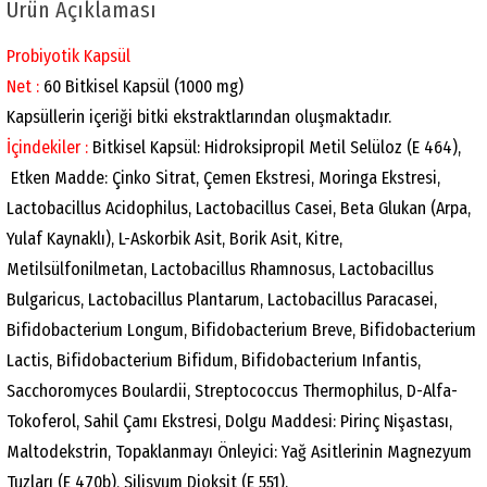
Ürün Açıklaması
Probiyotik Kapsül
Net :
60 Bitkisel Kapsül (1000 mg)
Kapsüllerin içeriği bitki ekstraktlarından oluşmaktadır.
İçindekiler :
Bitkisel Kapsül: Hidroksipropil Metil Selüloz (E 464),
Etken Madde: Çinko Sitrat, Çemen Ekstresi, Moringa Ekstresi,
Lactobacillus Acidophilus, Lactobacillus Casei, Beta Glukan (Arpa,
Yulaf Kaynaklı), L-Askorbik Asit, Borik Asit, Kitre,
Metilsülfonilmetan, Lactobacillus Rhamnosus, Lactobacillus
Bulgaricus, Lactobacillus Plantarum, Lactobacillus Paracasei,
Bifidobacterium Longum, Bifidobacterium Breve, Bifidobacterium
Lactis, Bifidobacterium Bifidum, Bifidobacterium Infantis,
Sacchoromyces Boulardii, Streptococcus Thermophilus, D-Alfa-
Tokoferol, Sahil Çamı Ekstresi, Dolgu Maddesi: Pirinç Nişastası,
Maltodekstrin, Topaklanmayı Önleyici: Yağ Asitlerinin Magnezyum
Tuzları (E 470b), Silisyum Dioksit (E 551).