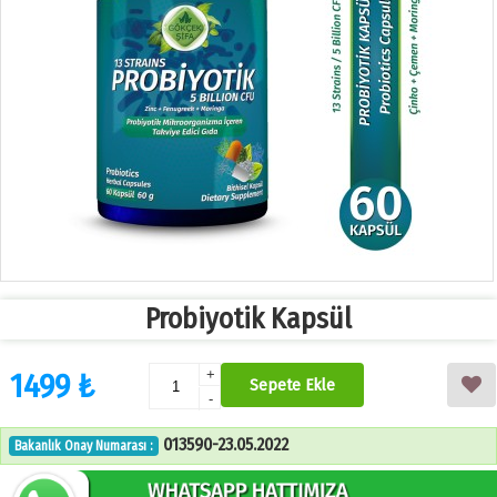
Probiyotik Kapsül
1499 ₺
+
Sepete Ekle
-
013590-23.05.2022
Bakanlık Onay Numarası :