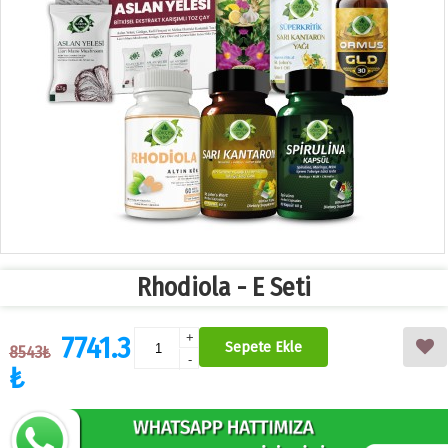
Rhodiola - E Seti
7741.3
+
Sepete Ekle
8543₺
-
₺