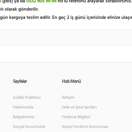
5
(pbx) ya da
0532 605 99 64
no’lu telefonu arayarak sorabilirsiniz.
lı olarak gönderilir.
 gün kargoya teslim edilir. En geç 2 iş günü içerisinde elinize ulaşır
Sayfalar
Hızlı Menü
Gizlilik Politikası
İletişim
Hakkımızda
İade ve İptal Şartları
Belgelerimiz
Teslimat Bilgileri
Sosyal Sorumluluk
Kişisel Verilerin Korunması