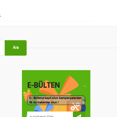
.
Ara
E-BÜLTEN
E– Bültene kayıt olun kampanyalardan
ilk siz haberdar olun !