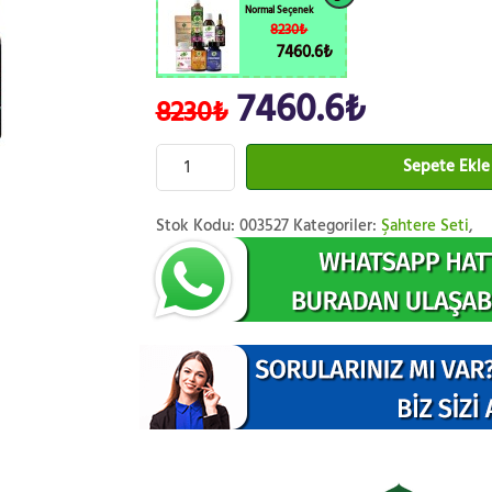
Normal Seçenek
8230₺
7460.6₺
7460.6₺
8230₺
Sepete Ekle
Stok Kodu:
003527
Kategoriler:
Şahtere Seti
,