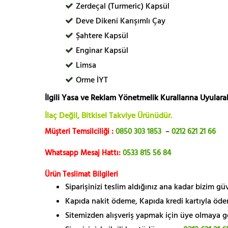
Zerdeçal (Turmeric) Kapsül
Deve Dikeni Karışımlı Çay
Şahtere Kapsül
Enginar Kapsül
Limsa
Orme İYT
İlgili Yasa ve Reklam Yönetmelik Kurallarına Uyularak
İlaç Değil, Bitkisel Takviye Ürünüdür.
Müşteri Temsilciliği :
0850 303 1853
–
0212 621 21 66
Whatsapp Mesaj Hattı:
0533 815 56 84
Ürün Teslimat Bilgileri
Siparişinizi teslim aldığınız ana kadar bizim g
Kapıda nakit ödeme, Kapıda kredi kartıyla öde
Sitemizden alışveriş yapmak için üye olmaya gere