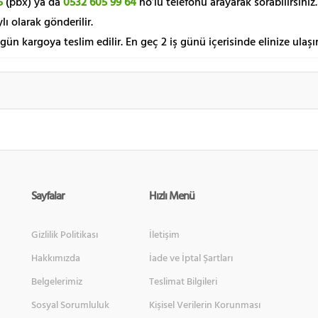
5
(pbx) ya da
0532 605 99 64
no’lu telefonu arayarak sorabilirsiniz.
lı olarak gönderilir.
 gün kargoya teslim edilir. En geç 2 iş günü içerisinde elinize ulaşır
Sayfalar
Hızlı Menü
Gizlilik Politikası
İletişim
Hakkımızda
İade ve İptal Şartları
Belgelerimiz
Teslimat Bilgileri
Sosyal Sorumluluk
Kişisel Verilerin Korunması