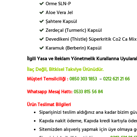
Orme SLN-P
Aloe Vera Jel
Şahtere Kapsül
Zerdeçal (Turmeric) Kapsül
Devedikeni (Thistle) Süperkritik Co2 Ca Mix
Karamuk (Berberin) Kapsül
İlgili Yasa ve Reklam Yönetmelik Kurallarına Uyularak
İlaç Değil, Bitkisel Takviye Ürünüdür.
Müşteri Temsilciliği :
0850 303 1853
–
0212 621 21 66
Whatsapp Mesaj Hattı:
0533 815 56 84
Ürün Teslimat Bilgileri
Siparişinizi teslim aldığınız ana kadar bizim g
Kapıda nakit ödeme, Kapıda kredi kartıyla öde
Sitemizden alışveriş yapmak için üye olmaya gere